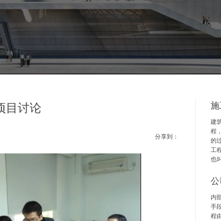
施
项目讨论
建
程
分享到：
的
工
也
公
内
手
程