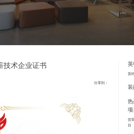
英
薪技术企业证书
英
分享到：
装
热
项
贺
目