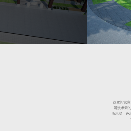
该空间寓意
漫漫求索的
听思聪，色