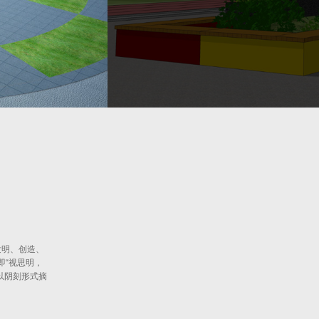
发明、创造、
即“视思明，
以阴刻形式摘
。