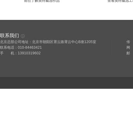
前往了解英特威迅作品
查看英特威迅工
联系我们
北京总部公司地址：北京市朝阳区霄云路霄云中心B座1205室
传 
联系电话：010-84463421
网 址
手 机：13910319602
邮 